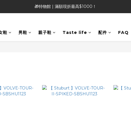
🎁特物館 | 滿額現折最高$1000！
🎁特物館 | 滿額現折最高$1000！
👡Heavenly Feet 涼鞋 |限時特價890!!!
女鞋
男鞋
親子鞋
Taste life
配件
FAQ
🎁特物館 | 滿額現折最高$1000！