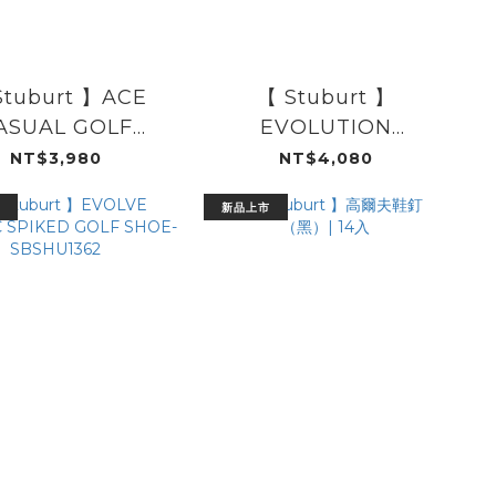
Stuburt 】ACE
【 Stuburt 】
ASUAL GOLF
EVOLUTION
E-SBSHU1298
CASUAL GOLF
NT$3,980
NT$4,080
SHOE-SBSHU1299
新品上市