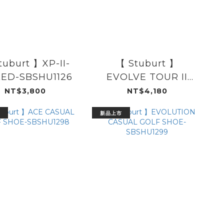
tuburt 】XP-II-
【 Stuburt 】
KED-SBSHU1126
EVOLVE TOUR II
SPIKEDSBSHU1294
NT$3,800
NT$4,180
新品上市