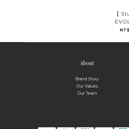
【 St
EVO
CASU
NT$
SHOE-S
About
Brand Story
Our Values
Our Team