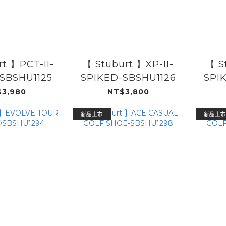
t 】PCT-II-
【 Stuburt 】XP-II-
【 S
SBSHU1125
SPIKED-SBSHU1126
SPI
3,980
NT$3,800
新品上市
新品上市