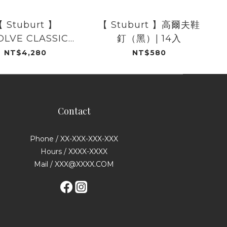
 Stuburt 】
【 Stuburt 】高爾夫鞋
OLVE CLASSIC
釘（黑）| 14入
PIKED GOLF
NT$4,280
NT$580
E-SBSHU1362
Contact
Phone / XX-XXX-XXX-XXX
Hours / XXXX-XXXX
Mail / XXX@XXXX.COM