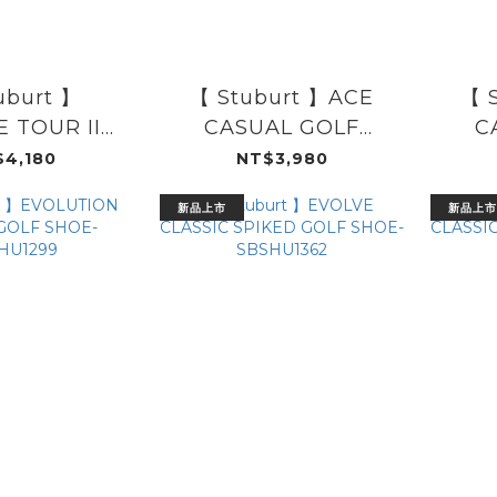
uburt 】
【 Stuburt 】ACE
【 
 TOUR II
CASUAL GOLF
C
SBSHU1294
SHOE-SBSHU1298
SHO
4,180
NT$3,980
新品上市
新品上市