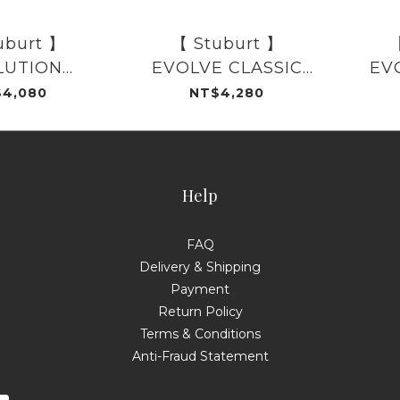
uburt 】
【 Stuburt 】
【
LUTION
EVOLVE CLASSIC
EV
AL GOLF
SPIKED GOLF
S
4,080
NT$4,280
BSHU1299
SHOE-SBSHU1362
SHO
Help
FAQ
Delivery & Shipping
Payment
Return Policy
Terms & Conditions
Anti-Fraud Statement