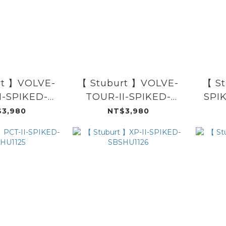
rt 】VOLVE-
【 Stuburt 】VOLVE-
【 St
I-SPIKED-
TOUR-II-SPIKED-
SPI
HU1123
SBSHU1123
3,980
NT$3,980