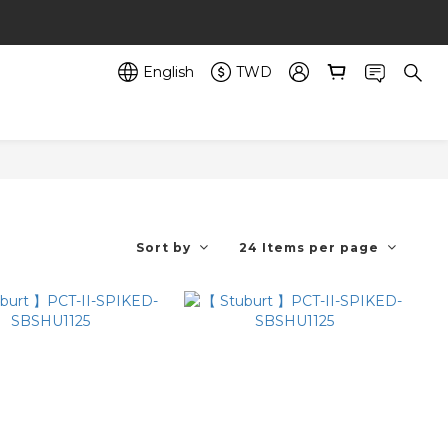
English
TWD
Sort by
24 Items per page