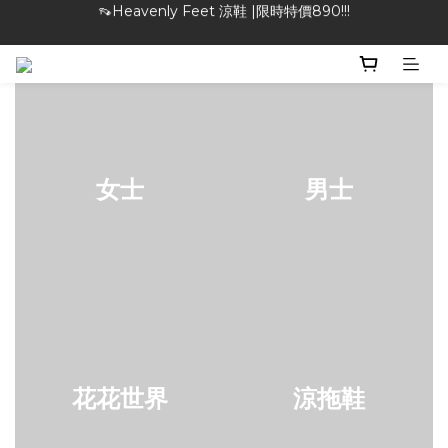
👡Heavenly Feet 涼鞋 |限時特價890!!!
🎁特物館 | 滿額現折最高$1000！
🎁特物館 | 滿額現折最高$1000！
女士
男士
花花世界
涼拖鞋