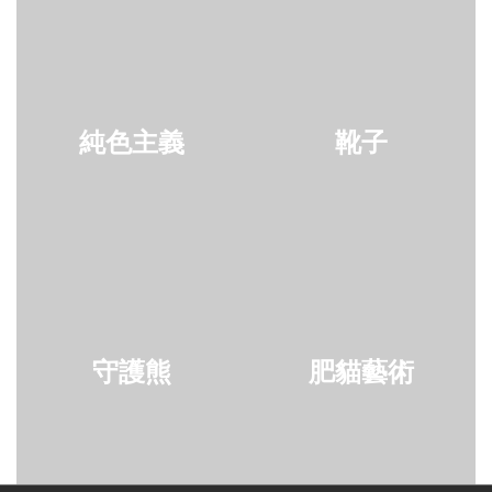
純色主義
靴子
守護熊
肥貓藝術