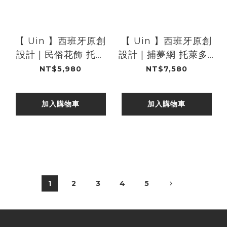
【 Uin 】西班牙原創
【 Uin 】西班牙原創
設計 | 民俗花飾 托萊
設計 | 捕夢網 托萊多4
多10 女鞋 彩繪鞋 休閒
女鞋 彩繪鞋 休閒鞋 懶
NT$5,980
NT$7,580
鞋 懶人鞋
人鞋
加入購物車
加入購物車
1
2
3
4
5