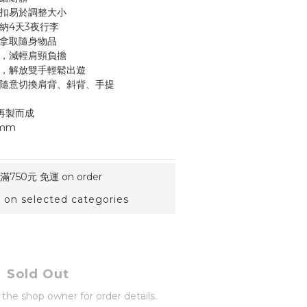
按扣易於調整大小
納4天3夜行李
便拿取隨身物品
帶，減輕肩頸負擔
袋，解放雙手輕鬆出遊
，隨意切換肩背、斜背、手提
再製而成
0mm
50元 免運 on order
n selected categories
Sold Out
he shop owner for order details.