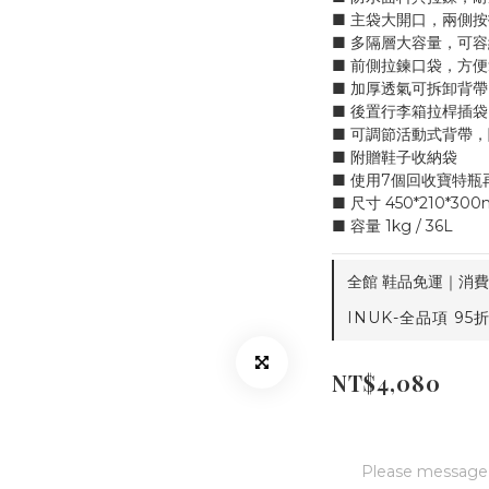
■ 主袋大開口，兩側
■ 多隔層大容量，可容
■ 前側拉鍊口袋，方
■ 加厚透氣可拆卸背
■ 後置行李箱拉桿插
■ 可調節活動式背帶
■ 附贈鞋子收納袋
■ 使用7個回收寶特瓶
■ 尺寸 450*210*30
■ 容量 1kg / 36L
全館 鞋品免運｜消費滿7
INUK-全品項 95折 o
NT$4,080
Please message t