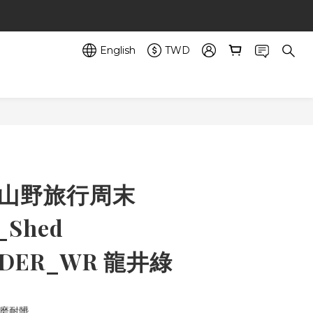
English
TWD
 山野旅行周末
_Shed
NDER_WR 龍井綠
耐磨耐髒