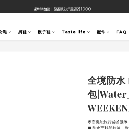
🎁特物館 | 滿額現折最高$1000！
🎁特物館 | 滿額現折最高$1000！
👡Heavenly Feet 涼鞋 |限時特價890!!!
女鞋
男鞋
親子鞋
Taste life
配件
FAQ
🎁特物館 | 滿額現折最高$1000！
全境防水
包|Water
WEEKE
🌟高機能旅行袋首選🌟
■ 防水面料與拉鍊，