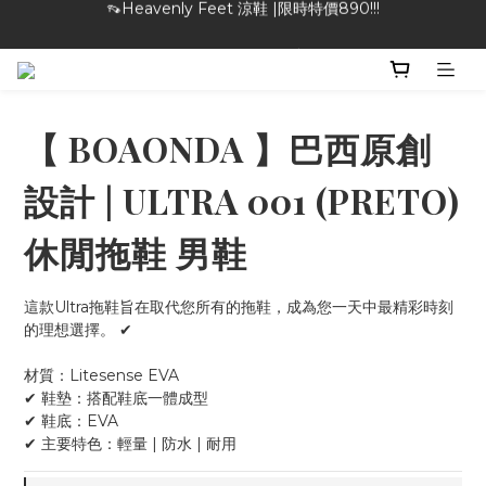
🎁特物館 | 滿額現折最高$1000！
🎁特物館 | 滿額現折最高$1000！
👡Heavenly Feet 涼鞋 |限時特價890!!!
🎁特物館 | 滿額現折最高$1000！
【 BOAONDA 】巴西原創
設計 | ULTRA 001 (PRETO)
休閒拖鞋 男鞋
這款Ultra拖鞋旨在取代您所有的拖鞋，成為您一天中最精彩時刻
的理想選擇。 ✔
材質：Litesense EVA
✔ 鞋墊：搭配鞋底一體成型
✔ 鞋底：EVA
✔ 主要特色：輕量 | 防水 | 耐用