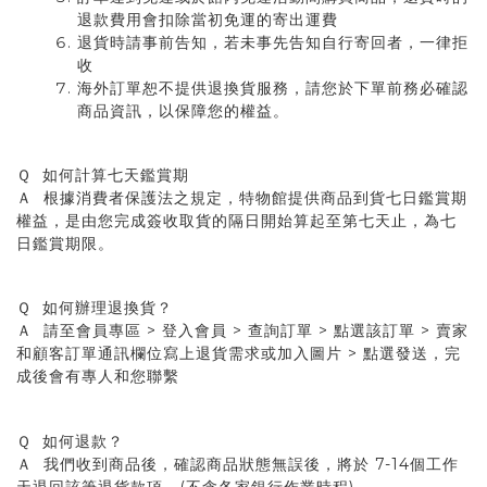
退款費用會扣除當初免運的寄出運費
退貨時請事前告知，若未事先告知自行寄回者，一律拒
收
海外訂單恕不提供退換貨服務，請您於下單前務必確認
商品資訊，以保障您的權益。
Ｑ 如何計算七天鑑賞期
Ａ 根據消費者保護法之規定，特物館提供商品到貨七日鑑賞期
權益，是由您完成簽收取貨的隔日開始算起至第七天止，為七
日鑑賞期限。
Ｑ 如何辦理退換貨？
Ａ 請至會員專區 > 登入會員 > 查詢訂單 > 點選該訂單 > 賣家
和顧客訂單通訊欄位寫上退貨需求或加入圖片 > 點選發送，完
成後會有專人和您聯繫
Ｑ 如何退款？
Ａ 我們收到商品後，確認商品狀態無誤後，將於 7-14個工作
天退回該筆退貨款項。(不含各家銀行作業時程)