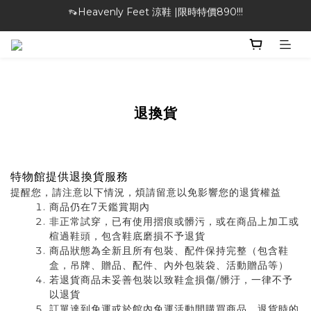
👡Heavenly Feet 涼鞋 |限時特價890!!!
🎁特物館 | 滿額現折最高$1000！
🎁特物館 | 滿額現折最高$1000！
退換貨
特物館提供退換貨服務
提醒您，請注意以下情況，煩請留意以免影響您的退貨權益
商品仍在7天鑑賞期內
非正常試穿，已有使用摺痕或髒污，或在商品上加工或
楦過鞋頭，包含鞋底磨損不予退貨
商品狀態為全新且所有包裝、配件保持完整（包含鞋
盒，吊牌、贈品、配件、內外包裝袋、活動贈品等）
若退貨商品未妥善包裝以致鞋盒損傷/髒汙，一律不予
以退貨
訂單達到免運或於館內免運活動間購買商品，退貨時的