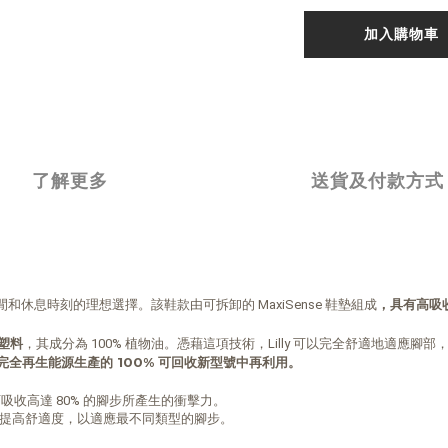
加入購物車
了解更多
送貨及付款方式
，
具有高吸
息時刻的理想選擇。該鞋款由可拆卸的 MaxiSense 鞋墊組成
塑料
，其成分為 100% 植物油。憑藉這項技術，Lilly 可以完全舒適地適應腳
完全再生能源生產的 100% 可回收新型號中再利用。
可吸收高達 80% 的腳步所產生的衝擊力。
提高舒適度，以適應最不同類型的腳步。