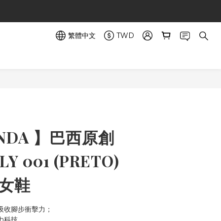
繁體中文
TWD
立即購買
ONDA 】巴西原創
LY 001 (PRETO)
 女鞋
：高吸收腳步衝擊力；
ch科技