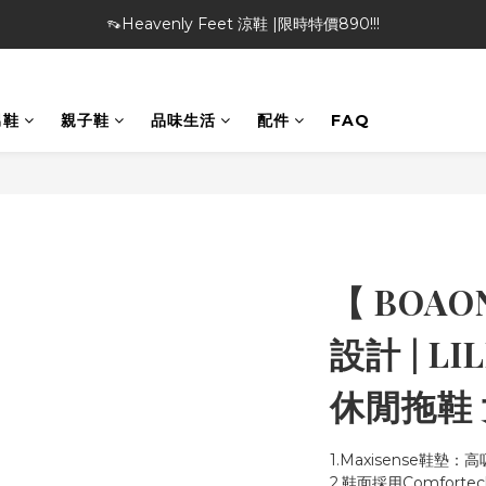
👡Heavenly Feet 涼鞋 |限時特價890!!!
🎁特物館 | 滿額現折最高$1000！
🎁特物館 | 滿額現折最高$1000！
男鞋
親子鞋
品味生活
配件
FAQ
【 BOA
設計 | LIL
休閒拖鞋
1.Maxisense鞋墊
2.鞋面採用Comforte