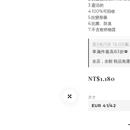
3.靈活的
4.100%可回收
5.抗變形藥
6.抗菌、防臭
7.不含致癌物質
至
08/08 16:00
截
單滿件最高83折⚽
全店，全館 鞋品免運
NT$1,180
尺寸