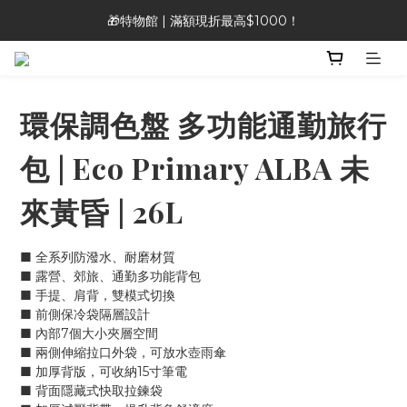
🎁特物館 | 滿額現折最高$1000！
🎁特物館 | 滿額現折最高$1000！
👡Heavenly Feet 涼鞋 |限時特價890!!!
🎁特物館 | 滿額現折最高$1000！
環保調色盤 多功能通勤旅行
包 | Eco Primary ALBA 未
來黃昏 | 26L
■ 全系列防潑水、耐磨材質
■ 露營、郊旅、通勤多功能背包
■ 手提、肩背，雙模式切換
■ 前側保冷袋隔層設計
■ 內部7個大小夾層空間
■ 兩側伸縮拉口外袋，可放水壺雨傘
■ 加厚背版，可收納15寸筆電
■ 背面隱藏式快取拉鍊袋