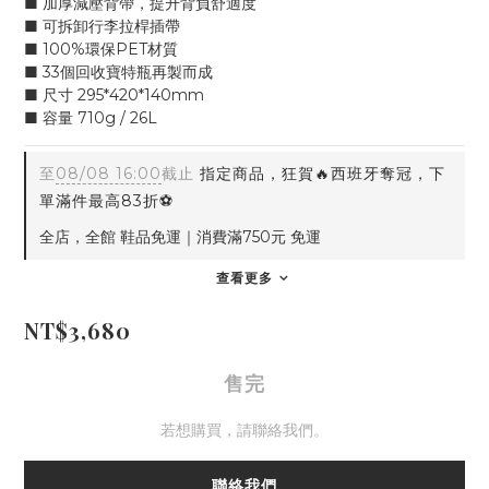
■ 加厚減壓背帶，提升背負舒適度
■ 可拆卸行李拉桿插帶
■ 100%環保PET材質
■ 33個回收寶特瓶再製而成
■ 尺寸 295*420*140mm
■ 容量 710g / 26L
至
08/08 16:00
截止
指定商品，狂賀🔥西班牙奪冠，下
單滿件最高83折⚽
全店，全館 鞋品免運｜消費滿750元 免運
查看更多
NT$3,680
售完
若想購買，請聯絡我們。
聯絡我們