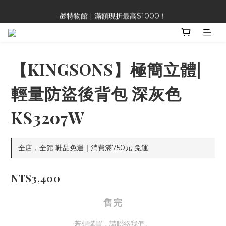
🎁特物館 | 滿額現折最高$1000！
🎁特物館 | 滿額現折最高$1000！
👡Heavenly Feet 涼鞋 |限時特價890!!!
🎁特物館 | 滿額現折最高$1000！
【KINGSONS】極簡立體|
輕量防盜後背包 深灰色
KS3207W
全店，全館 鞋品免運｜消費滿750元 免運
NT$3,400
售完
若想購買，請聯絡我們。