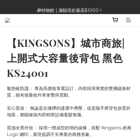
🎁特物館 | 滿額現折最高$1000！
🎁特物館 | 滿額現折最高$1000！
👡Heavenly Feet 涼鞋 |限時特價890!!!
🎁特物館 | 滿額現折最高$1000！
【KINGSONS】城市商旅|
上開式大容量後背包 黑色
KS24001
氣墊級防護： 專為高價值筆電設計，內部採用厚實的雙層緩衝材
質，能有效吸收外來衝擊與震動。
安心置放： 無論是在擁擠的捷運中擠壓，或是隨手將背包放置於
地面，都能確保內部精密設備毫髮無傷。
質感全黑外殼： 採用一體成型的簡約線條，搭配 Kingsons 經典 
Logo 鋼印，展現低調不失專業的商務形象。