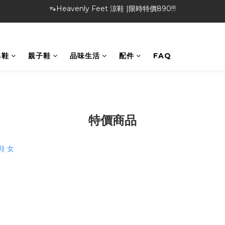
👡Heavenly Feet 涼鞋 |限時特價890!!!
🎁特物館 | 滿額現折最高$1000！
🎁特物館 | 滿額現折最高$1000！
男鞋
親子鞋
品味生活
配件
FAQ
特價商品