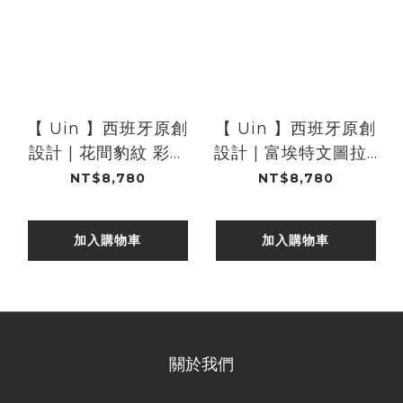
【 Uin 】西班牙原創
【 Uin 】西班牙原創
設計 | 花間豹紋 彩繪
設計 | 富埃特文圖拉2
休閒 女靴
果糖棕 彩繪休閒 女靴
NT$8,780
NT$8,780
加入購物車
加入購物車
關於我們