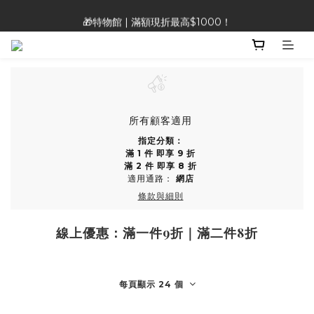
🎁特物館 | 滿額現折最高$1000！
🎁特物館 | 滿額現折最高$1000！
👡Heavenly Feet 涼鞋 |限時特價890!!!
🎁特物館 | 滿額現折最高$1000！
所有顧客適用
指定分類：
滿 1 件 即享 9 折
滿 2 件 即享 8 折
適用通路：
網店
條款與細則
線上優惠：滿一件9折｜滿二件8折
每頁顯示 24 個