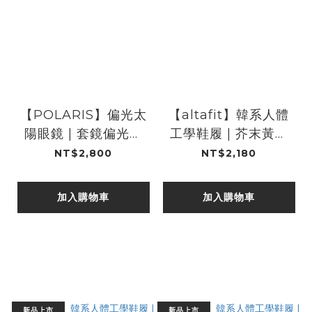
【POLARIS】偏光太
【altafit】韓系人體
陽眼鏡 | 套鏡偏光灰
工學鞋履 | 芥末黃｜
黑碳 PS78980A
穆勒鞋
NT$2,800
NT$2,180
加入購物車
加入購物車
新品上市
新品上市